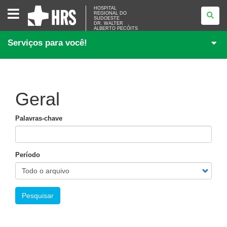
HOSPITAL
HOSPITAL
REGIONAL DO
REGIONAL
SUDOESTE
DO
DR. WALTER
SUDOESTE<BR
ALBERTO PECÓITS
/>DR.
Serviços para você!
WALTER
ALBERTO
PECÓITS
Geral
Palavras-chave
Período
Pesquisar