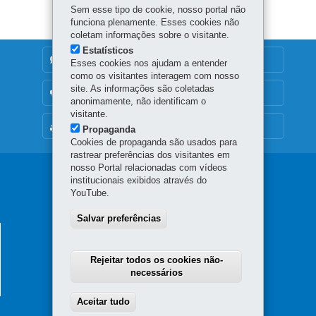
Sem esse tipo de cookie, nosso portal não
funciona plenamente. Esses cookies não
coletam informações sobre o visitante.
Estatísticos
DENUNCIE CORRUPÇÃO
Esses cookies nos ajudam a entender
como os visitantes interagem com nosso
site. As informações são coletadas
OUVIDORIA
anonimamente, não identificam o
visitante.
MAPA DO SITE
Propaganda
Cookies de propaganda são usados para
rastrear preferências dos visitantes em
nosso Portal relacionadas com vídeos
Navegação
institucionais exibidos através do
YouTube.
principal
Salvar preferências
HOSPITAL REGIONAL DO SUDOESTE
Rodovia Contorno Leste, 200 - Água Branca
Rejeitar todos os cookies não-
85601-970
-
Francisco Beltrão
-
PR
MAPA
necessários
46 3199-1700
Aceitar tudo
Withdraw consent