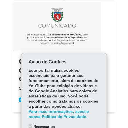
Conteúdo indisponível
Aviso de Cookies
devido ao período
Este portal utiliza cookies
essenciais para garantir seu
eleitoral
funcionamento, além de cookies do
YouTube para exibição de vídeos e
Conteúdo indisponível devido ao período eleitoral
do Google Analytics para coleta de
estatísticas de uso. Você pode
escolher como tratamos os cookies
a partir das opções abaixo.
Para mais informações, acesse
nossa Política de Privacidade.
Necessários