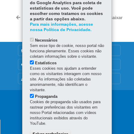
Fa
W
do Google Analytics para coleta de
estatísticas de uso. Você pode
ce
ha
Tw
escolher como tratamos os cookies
bo
ts
Voltar
Início
Imprimir
Baixar
a partir das opções abaixo.
itt
ok
Ap
Para mais informações, acesse
er
nossa Política de Privacidade.
p
Necessários
Sem esse tipo de cookie, nosso portal não
DENUNCIE CORRUPÇÃO
funciona plenamente. Esses cookies não
coletam informações sobre o visitante.
Estatísticos
OUVIDORIA
Esses cookies nos ajudam a entender
como os visitantes interagem com nosso
MAPA DO SITE
site. As informações são coletadas
anonimamente, não identificam o
visitante.
Propaganda
Navegação
Cookies de propaganda são usados para
rastrear preferências dos visitantes em
principal
nosso Portal relacionadas com vídeos
institucionais exibidos através do
HOSPITAL REGIONAL DO SUDOESTE
YouTube.
Rodovia Contorno Leste, 200 - Água Branca