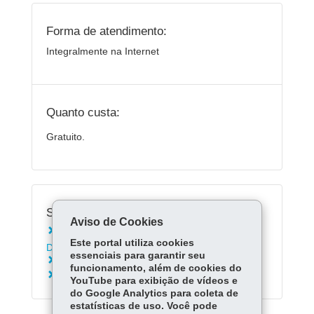
Forma de atendimento:
Integralmente na Internet
Quanto custa:
Gratuito.
Serviços Relacionados:
Aviso de Cookies
Conhecer o programa Paraná contra a
Este portal utiliza cookies
Dengue
essenciais para garantir seu
Vacinar-se contra Febre Amarela
funcionamento, além de cookies do
Acessar o site Saúde do Viajante
YouTube para exibição de vídeos e
do Google Analytics para coleta de
estatísticas de uso. Você pode