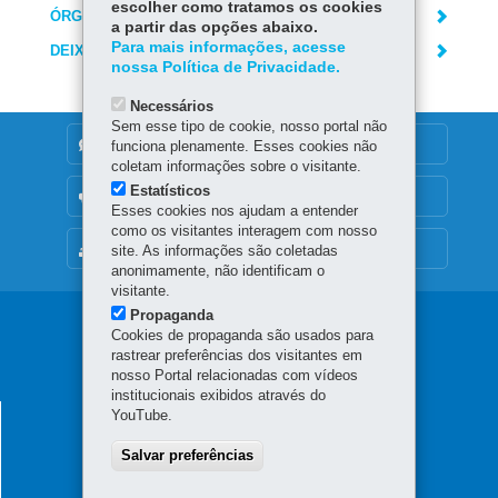
escolher como tratamos os cookies
ÓRGÃO RESPONSÁVEL
a partir das opções abaixo.
Para mais informações, acesse
DEIXE SUA OPINIÃO
nossa Política de Privacidade.
Necessários
Sem esse tipo de cookie, nosso portal não
DENUNCIE CORRUPÇÃO
funciona plenamente. Esses cookies não
coletam informações sobre o visitante.
Estatísticos
OUVIDORIA
Esses cookies nos ajudam a entender
como os visitantes interagem com nosso
MAPA DO SITE
site. As informações são coletadas
anonimamente, não identificam o
visitante.
Propaganda
Navegação
Cookies de propaganda são usados para
rastrear preferências dos visitantes em
principal
nosso Portal relacionadas com vídeos
institucionais exibidos através do
HOSPITAL REGIONAL DO SUDOESTE
YouTube.
Rodovia Contorno Leste, 200 - Água Branca
Salvar preferências
85601-970
-
Francisco Beltrão
-
PR
MAPA
46 3199-1700