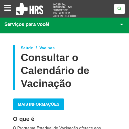
HOSPITAL
HOSPITAL
REGIONAL DO
REGIONAL
SUDOESTE
DO
DR. WALTER
SUDOESTE<BR
ALBERTO PECÓITS
/>DR.
Serviços para você!
WALTER
ALBERTO
PECÓITS
Saúde
Vacinas
Consultar o
Calendário de
Vacinação
MAIS INFORMAÇÕES
O que é
O Programa Estadual de Vacinação oferece aos