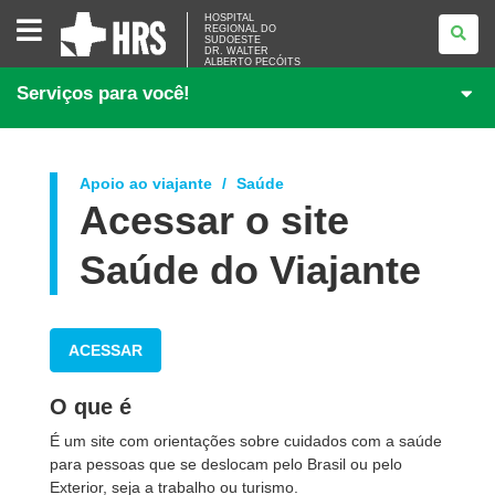
HOSPITAL
HOSPITAL
REGIONAL DO
REGIONAL
SUDOESTE
DO
DR. WALTER
SUDOESTE<BR
ALBERTO PECÓITS
/>DR.
Serviços para você!
WALTER
ALBERTO
PECÓITS
Apoio ao viajante
Saúde
Acessar o site
Saúde do Viajante
ACESSAR
O que é
É um site com orientações sobre cuidados com a saúde
para pessoas que se deslocam pelo Brasil ou pelo
Exterior, seja a trabalho ou turismo.