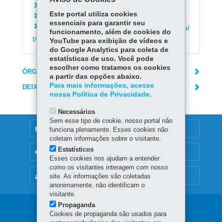
Consultar o Calendário de Vacinação
Este portal utiliza cookies
Visitar o Parque Estadual do Rio da Onça
essenciais para garantir seu
Solicitar a emissão da Permissão Internacional
funcionamento, além de cookies do
para Dirigir (PID)
YouTube para exibição de vídeos e
do Google Analytics para coleta de
estatísticas de uso. Você pode
escolher como tratamos os cookies
ÓRGÃO RESPONSÁVEL
a partir das opções abaixo.
Para mais informações, acesse
DEIXE SUA OPINIÃO
nossa Política de Privacidade.
Necessários
Sem esse tipo de cookie, nosso portal não
DENUNCIE CORRUPÇÃO
funciona plenamente. Esses cookies não
coletam informações sobre o visitante.
Estatísticos
OUVIDORIA
Esses cookies nos ajudam a entender
como os visitantes interagem com nosso
MAPA DO SITE
site. As informações são coletadas
anonimamente, não identificam o
visitante.
Propaganda
Navegação
Cookies de propaganda são usados para