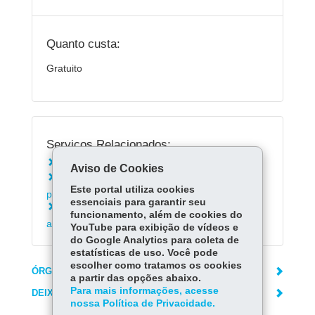
Quanto custa:
Gratuito
Serviços Relacionados:
Cadastrar-se no PIÁ
Aviso de Cookies
Autorizar ou revogar acesso ao prontuário de
Este portal utiliza cookies
paciente
essenciais para garantir seu
Consultar laudos de exames laboratoriais de
funcionamento, além de cookies do
análises clínicas
YouTube para exibição de vídeos e
do Google Analytics para coleta de
estatísticas de uso. Você pode
escolher como tratamos os cookies
ÓRGÃO RESPONSÁVEL
a partir das opções abaixo.
Para mais informações, acesse
DEIXE SUA OPINIÃO
nossa Política de Privacidade.