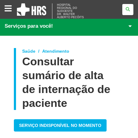
HOSPITAL
HOSPITAL
REGIONAL DO
REGIONAL
SUDOESTE
DO
DR. WALTER
SUDOESTE<BR
ALBERTO PECÓITS
/>DR.
Serviços para você!
WALTER
ALBERTO
PECÓITS
Saúde
Atendimento
Consultar
sumário de alta
de internação de
paciente
SERVIÇO INDISPONÍVEL NO MOMENTO